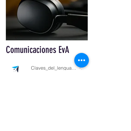
Comunicaciones EvA
Claves_del_lenguaje_que_salva_vidas_en_aviación
EvA
-14:05
© 2026 para
evaescuelavirtual.com