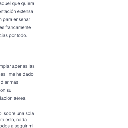
aquel que quiera
entación extensa
n para enseñar.
 es francamente
ias por todo.
emplar apenas las
lases, me he dado
udiar más
con su
ulación aérea
ol sobre una sola
ra esto, nada
odos a seguir mi