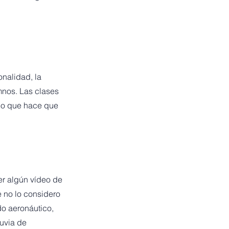
onalidad, la
mnos. Las clases
 lo que hace que
er algún vídeo de
 no lo considero
do aeronáutico,
luvia de