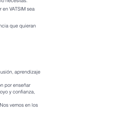
lo necesitas.
lar en VATSIM sea
ncia que quieran
lusión, aprendizaje
ión por enseñar
oyo y confianza,
 Nos vemos en los