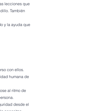
as lecciones que
dillo. También
do y la ayuda que
so con ellos.
calidad humana de
ose al ritmo de
persona.
guridad desde el